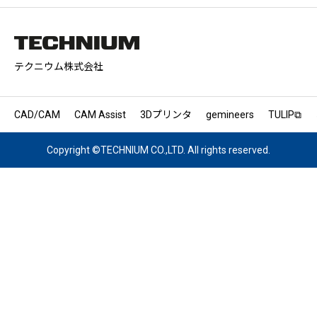
テクニウム株式会社
CAD/CAM
CAM Assist
3Dプリンタ
gemineers
TULIP⧉
Copyright ©TECHNIUM CO.,LTD. All rights reserved.