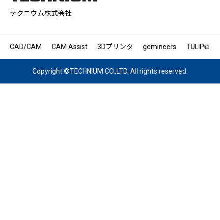
テクニウム株式会社
CAD/CAM
CAM Assist
3Dプリンタ
gemineers
TULIP⧉
Copyright ©TECHNIUM CO.,LTD. All rights reserved.